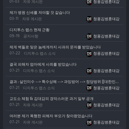
등록일
등록자
01-03
자유 게시판
청풍김병훈대감
제가 병원 신세를 져야할 것 같습니다
등록일
등록자
03-11
자유 게시판
청풍김병훈대감
디지투스 랩스 현재 근황
등록일
등록자
09-19
공지사항
청풍김병훈대감
제게 벽돌로 맞은 놈에게까지 사과의 문자를 받았습니다
등록일
등록자
07-22
디지투스 랩스 소식
청풍김병훈대감
결국 피해자 엄마에게 사죄를 받았습니다
등록일
등록자
07-21
디지투스 랩스 소식
청풍김병훈대감
결과 : 살인미수 --> 특수상해 --> 과잉방어 --> 정당방위 [[대한민국 만세]]
등록일
등록자
07-21
디지투스 랩스 소식
청풍김병훈대감
교도소 체험 & 김대감의 경악스러운 과거 일부 공개
등록일
등록자
07-21
자유 게시판
청풍김병훈대감
여러분 제가 폭행한 피해자 부모가 찾아왔었습니다
등록일
등록자
07-21
자유 게시판
청풍김병훈대감