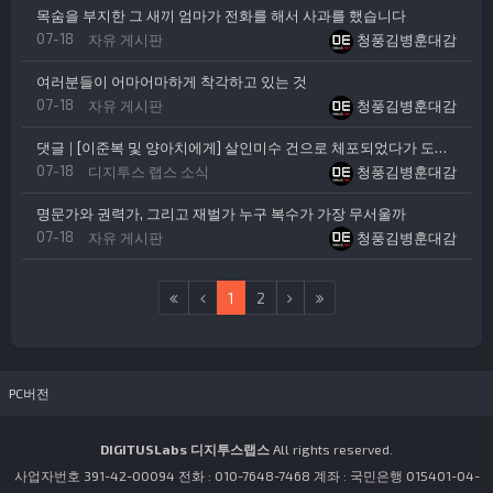
목숨을 부지한 그 새끼 엄마가 전화를 해서 사과를 했습니다
등록일
등록자
07-18
자유 게시판
청풍김병훈대감
여러분들이 어마어마하게 착각하고 있는 것
등록일
등록자
07-18
자유 게시판
청풍김병훈대감
댓글
[이준복 및 양아치에게] 살인미수 건으로 체포되었다가 도망쳐나왔습니다
등록일
등록자
07-18
디지투스 랩스 소식
청풍김병훈대감
명문가와 권력가, 그리고 재벌가 누구 복수가 가장 무서울까
등록일
등록자
07-18
자유 게시판
청풍김병훈대감
(current)
(last)
1
2
PC버전
DIGITUSLabs 디지투스랩스
All rights reserved.
사업자번호 391-42-00094 전화 : 010-7648-7468 계좌 : 국민은행 015401-04-